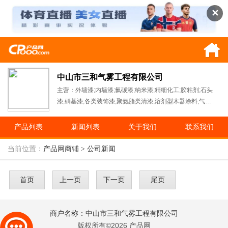
✕
中山市三和气雾工程有限公司
主营：外墙漆;内墙漆;氟碳漆;纳米漆;精细化工;胶粘剂;石头
漆;硝基漆;各类装饰漆;聚氨脂类清漆;溶剂型木器涂料;气雾
剂;乳胶漆;生产及施工服务;
产品列表
新闻列表
关于我们
联系我们
当前位置：
产品网商铺
> 公司新闻
首页
上一页
下一页
尾页
商户名称：中山市三和气雾工程有限公司
版权所有©2026 产品网